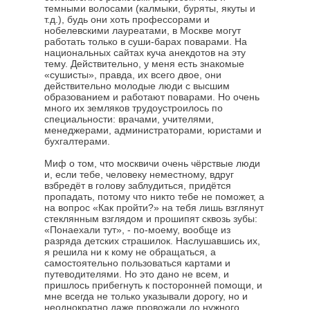
темными волосами (калмыки, буряты, якуты и
т.д.), будь они хоть профессорами и
нобелевскими лауреатами, в Москве могут
работать только в суши-барах поварами. На
национальных сайтах куча анекдотов на эту
тему. Действительно, у меня есть знакомые
«сушисты», правда, их всего двое, они
действительно молодые люди с высшим
образованием и работают поварами. Но очень
много их земляков трудоустроилось по
специальности: врачами, учителями,
менеджерами, администраторами, юристами и
бухгалтерами.
Миф о том, что москвичи очень чёрствые люди
и, если тебе, человеку неместному, вдруг
взбредёт в голову заблудиться, придётся
пропадать, потому что никто тебе не поможет, а
на вопрос «Как пройти?» на тебя лишь взглянут
стеклянным взглядом и прошипят сквозь зубы:
«Понаехали тут», - по-моему, вообще из
разряда детских страшилок. Наслушавшись их,
я решила ни к кому не обращаться, а
самостоятельно пользоваться картами и
путеводителями. Но это дано не всем, и
пришлось прибегнуть к посторонней помощи, и
мне всегда не только указывали дорогу, но и
неоднократно даже провожали до нужного