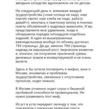
звездное соседство вдохновляло не по-детски.
На следующий день я, влекомая жаждой
трудоустройства («нам солнца не надо, нам
партия светит, нам хлеба не надо, работу
давай!»), кинулась к газетному киоску в поисках
газеты объявлений о кадровых вакансиях. И вы
представляете мое удивление, когда я
обнаружила порядка пятнадцати подобных
изданий. А один из вышеуказанных
еженедельников вообще по объему достигал
784 страницы. Да-да, именно 784 страницы
надежд на карьерный рост, творческое развитие
и, конечно, на получение приличной суммы
денежных знаков в конвертируемой и не очень
валюте.
Здесь я бы хотела поговорить о мифах, коих о
Москве, москвичах и проблемах
трудоустройства, связанных с отсутствием
прописки, ходит немало.
В Москве отчаянно ходят слухи о бешеной
пробивной способности провинциалов. Не
нужно развеивать этот миф.
Из уст в уста передают легенду о том, что
соискатели с раскосым разрезом глаз и