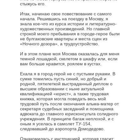
стыжусь его.
Итак, начинаю свое повествование с самого
начала. Решившись на поездку в Москву, я
знала кое-что из курса истории и литературно-
художественных произведений. Но главной
строкой моего пребывания в городе-герое были
не булгаковские квартиры и места сцен из
«Ночного дозора», а трудоустройство.
И в этом плане моя Москва оказалась для меня
темной лошадкой, скелетом в шкафу или, если
вам больше нравится, роялем в кустах.
Ехала я в город-герой не с пустыми руками. В
сумке томились пусть синий, но добрый и
родной, пятилеткой выстраданный диплом о
высшем образовании с ныне актуальной
квалификацией «юрист», а также трудовая
книжка, которая могла поведать весь мой
трудовой путь после окончания альма-матер от
секретаря судебных заседаний и помощника
адвоката до главного юрисконсульта солидного
учреждения. В принципе багаж неплохой, и с
оным я уселась в самолет ТУ-154,
следовавший до аэропорта Домодедово.
Ознакомилась с инструкцией, которая гласит: