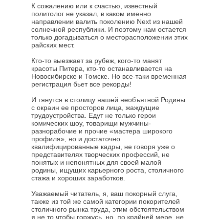
К сожалению или к счастью, известный
политолог не указал, в каком именно
направлении валить поколению Next из нашей
солнечной республики. И поэтому нам остается
только догадываться о месторасположении этих
райских мест.
Кто-то выезжает за рубеж, кого-то манят
красоты Питера, кто-то останавливается на
Новосибирске и Томске. Но все-таки
временная
регистрация
бьет все рекорды!
И тянутся в столицу нашей необъятной Родины
с окраин ее просторов лица, жаждущие
трудоустройства. Едут не только герои
комических шоу, товарищи мужчины-
разнорабочие и прочие «мастера широкого
профиля», но и достаточно
квалифицированные кадры, не говоря уже о
представителях творческих профессий, не
понятых и непонятных для своей малой
родины, ищущих карьерного роста, столичного
стажа и хороших заработков.
Уважаемый читатель, я, ваш покорный слуга,
также из той же самой категории покорителей
столичного рынка труда, этим обстоятельством
я не то чтобы горжусь, но, по крайней мере, не