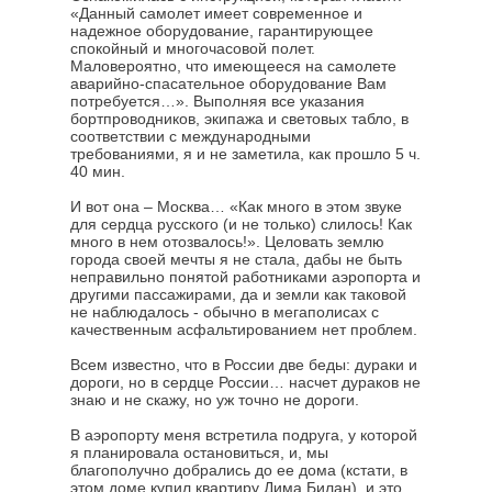
«Данный самолет имеет современное и
надежное оборудование, гарантирующее
спокойный и многочасовой полет.
Маловероятно, что имеющееся на самолете
аварийно-спасательное оборудование Вам
потребуется…». Выполняя все указания
бортпроводников, экипажа и световых табло, в
соответствии с международными
требованиями, я и не заметила, как прошло 5 ч.
40 мин.
И вот она – Москва… «Как много в этом звуке
для сердца русского (и не только) слилось! Как
много в нем отозвалось!». Целовать землю
города своей мечты я не стала, дабы не быть
неправильно понятой работниками аэропорта и
другими пассажирами, да и земли как таковой
не наблюдалось - обычно в мегаполисах с
качественным асфальтированием нет проблем.
Всем известно, что в России две беды: дураки и
дороги, но в сердце России… насчет дураков не
знаю и не скажу, но уж точно не дороги.
В аэропорту меня встретила подруга, у которой
я планировала остановиться, и, мы
благополучно добрались до ее дома (кстати, в
этом доме купил квартиру Дима Билан), и это